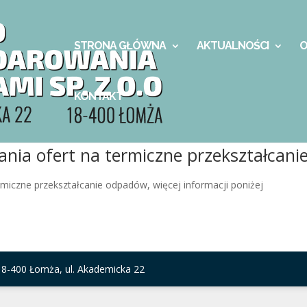
STRONA GŁÓWNA
AKTUALNOŚCI
O
KONTAKT
ania ofert na termiczne przekształcan
miczne przekształcanie odpadów, więcej informacji poniżej
8-400 Łomża, ul. Akademicka 22