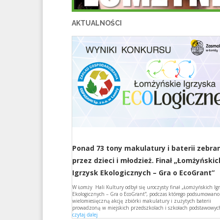
AKTUALNOŚCI
Ponad 73 tony makulatury i baterii zebra
przez dzieci i młodzież. Finał „Łomżyńskic
Igrzysk Ekologicznych – Gra o EcoGrant”
W Łomży Hali Kultury odbył się uroczysty finał „Łomżyńskich Ig
Ekologicznych – Gra o EcoGrant”, podczas którego podsumowano
wielomiesięczną akcję zbiórki makulatury i zużytych baterii
prowadzoną w miejskich przedszkolach i szkołach podstawowych
czytaj dalej