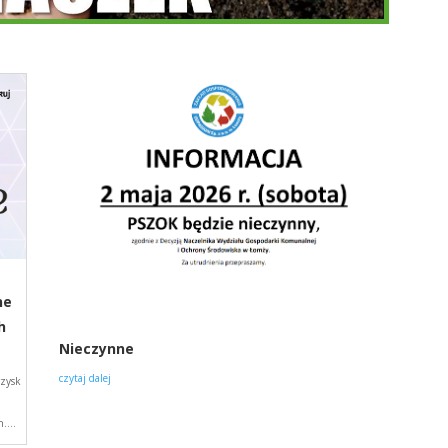
,
ne
h
Nieczynne
czytaj dalej
rzysk
....