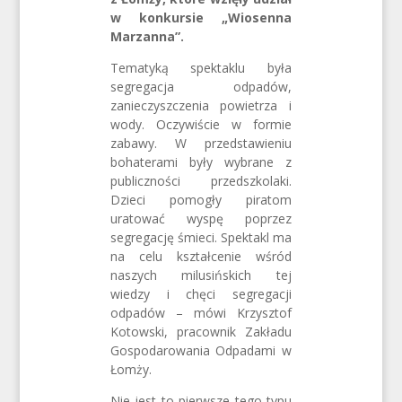
w konkursie „Wiosenna
Marzanna”.
Tematyką spektaklu była
segregacja odpadów,
zanieczyszczenia powietrza i
wody. Oczywiście w formie
zabawy. W przedstawieniu
bohaterami były wybrane z
publiczności przedszkolaki.
Dzieci pomogły piratom
uratować wyspę poprzez
segregację śmieci. Spektakl ma
na celu kształcenie wśród
naszych milusińskich tej
wiedzy i chęci segregacji
odpadów – mówi Krzysztof
Kotowski, pracownik Zakładu
Gospodarowania Odpadami w
Łomży.
Nie jest to pierwsze tego typu