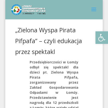
„Zielona Wyspa Pirata
Otwórz 
Pifpafa” – czyli edukacja
przez spektakl
Przedsiębiorczości w Łomży
odbył się spektakl dla
dzieci pt. Zielona Wyspa
Pirata Pifpafa,
zorganizowany przez
Zakład Gospodarowania
Odpadami w Łomży.
Przedstawienie jest
nagrodą dla 12 przedszkoli
z Łomży, które wzięły udział