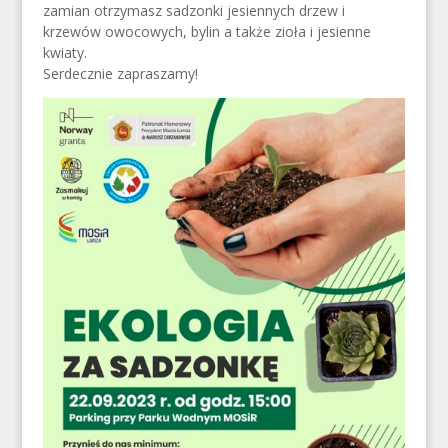
zamian otrzymasz sadzonki jesiennych drzew i
krzewów owocowych, bylin a także zioła i jesienne
kwiaty.
Serdecznie zapraszamy!