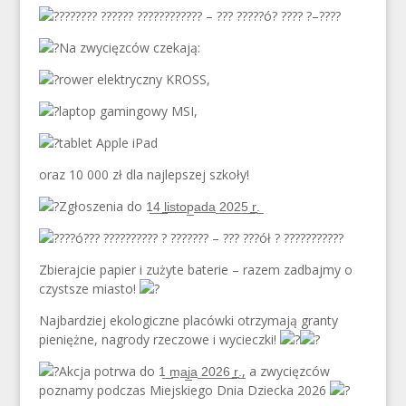
??????? ?????? ???????????? – ??? ?????ó? ???? ?–????
Na zwycięzców czekają:
rower elektryczny KROSS,
laptop gamingowy MSI,
tablet Apple iPad
oraz 10 000 zł dla najlepszej szkoły!
Zgłoszenia do 1̲4̲ ̲l̲i̲s̲t̲o̲p̲a̲d̲a̲ ̲2̲0̲2̲5̲ ̲r̲.̲
???ó??? ?????????? ? ??????? – ??? ???ół ? ???????????
Zbierajcie papier i zużyte baterie – razem zadbajmy o
czystsze miasto!
Najbardziej ekologiczne placówki otrzymają granty
pieniężne, nagrody rzeczowe i wycieczki!
Akcja potrwa do 1̲ ̲m̲a̲j̲a̲ ̲2̲0̲2̲6̲ ̲r̲.̲, a zwycięzców
poznamy podczas Miejskiego Dnia Dziecka 2026