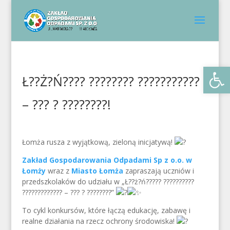
Otwórz 
Ł??Ż?Ń???? ???????? ???????????
– ??? ? ????????!
Łomża rusza z wyjątkową, zieloną inicjatywą!
Zakład Gospodarowania Odpadami Sp z o.o. w
Łomży
wraz z
Miasto Łomża
zapraszają uczniów i
przedszkolaków do udziału w „Ł??ż?ń????? ??????????
????????????? – ??? ? ????????”
To cykl konkursów, które łączą edukację, zabawę i
realne działania na rzecz ochrony środowiska!