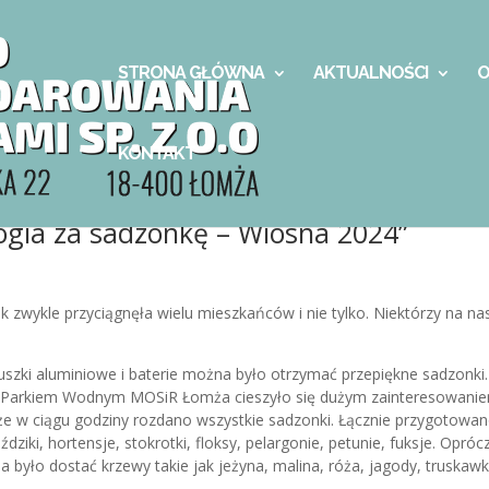
STRONA GŁÓWNA
AKTUALNOŚCI
O
KONTAKT
ogia za sadzonkę – Wiosna 2024”
k zwykle przyciągnęła wielu mieszkańców i nie tylko. Niektórzy na na
uszki aluminiowe i baterie można było otrzymać przepiękne sadzonki.
d Parkiem Wodnym MOSiR Łomża cieszyło się dużym zainteresowani
że w ciągu godziny rozdano wszystkie sadzonki. Łącznie przygotowa
ździki, hortensje, stokrotki, floksy, pelargonie, petunie, fuksje. Opróc
było dostać krzewy takie jak jeżyna, malina, róża, jagody, truskawki