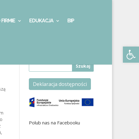
 FIRMIE
EDUKACJA
BIP
Otwórz 
Deklaracja dostępności
szą
em
no
Polub nas na Facebooku
z
,