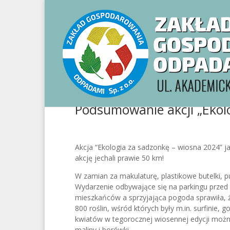
Podsumowanie akcji „Ekol
Akcja “Ekologia za sadzonkę – wiosna 2024” ja
akcję jechali prawie 50 km!
W zamian za makulaturę, plastikowe butelki, p
Wydarzenie odbywające się na parkingu prze
mieszkańców a sprzyjająca pogoda sprawiła, 
800 roślin, wśród których były m.in. surfinie, go
kwiatów w tegorocznej wiosennej edycji można 
maliny i borówki.