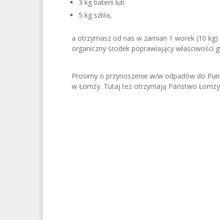
3 kg baterii lub
5 kg szkła,
a otrzymasz od nas w zamian 1 worek (10 k
organiczny środek poprawiający właściwości g
Prosimy o przynoszenie w/w odpadów do Punk
w Łomży. Tutaj też otrzymają Państwo Łomży