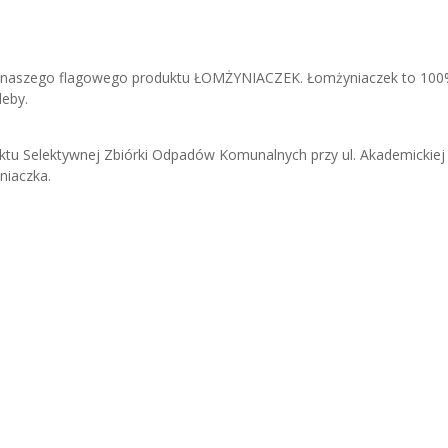
g) naszego flagowego produktu ŁOMŻYNIACZEK. Łomżyniaczek to 10
leby.
tu Selektywnej Zbiórki Odpadów Komunalnych przy ul. Akademickiej
niaczka.