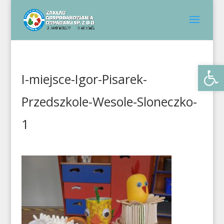
Otwórz 
I-miejsce-Igor-Pisarek-
Przedszkole-Wesole-Sloneczko-
1