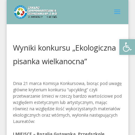
Otwórz 
Wyniki konkursu „Ekologiczna
pisanka wielkanocna”
Dnia 21 marca Komisja Konkursowa, biorąc pod uwagę
główne kryterium konkursu “upcykling” czyli
przetwarzanie śmieci w rzeczy bardzo wartościowe pod
względem estetycznym lub artystycznym, mając
również na względzie ilość wykorzystanych materiałów
ekologicznych oraz wtórnych, wyłoniła następujących
Laureatów:
I MIEJSCE – Rozalia Gutowska, Przedszkole