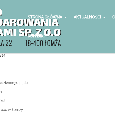
STRONA GŁÓWNA
AKTUALNOŚCI
O
KONTAKT
we
codziennego pędu.
nia
ku!
 o.o. w Łomży